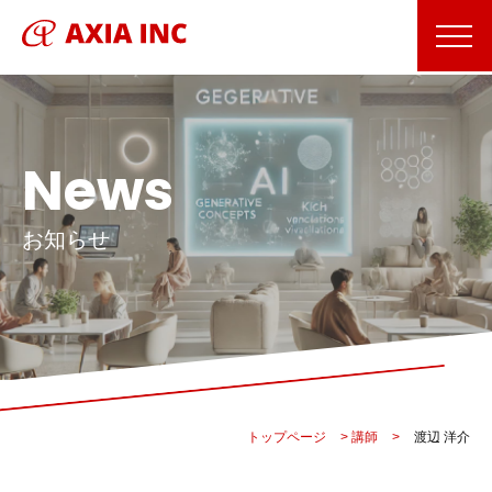
News
お知らせ
トップページ
>
講師
>
渡辺 洋介